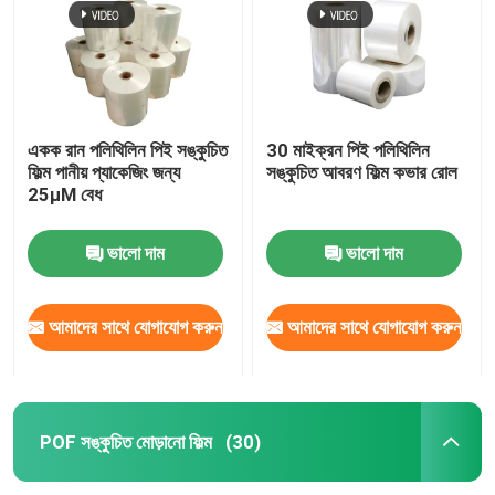
একক রান পলিথিলিন পিই সঙ্কুচিত
30 মাইক্রন পিই পলিথিলিন
ফিল্ম পানীয় প্যাকেজিং জন্য
সঙ্কুচিত আবরণ ফিল্ম কভার রোল
25μM বেধ
ভালো দাম
ভালো দাম
আমাদের সাথে যোগাযোগ করুন
আমাদের সাথে যোগাযোগ করুন
বাড়ি
পণ্য
POF সঙ্কুচিত মোড়ানো ফিল্ম
(30)
ভিডিও