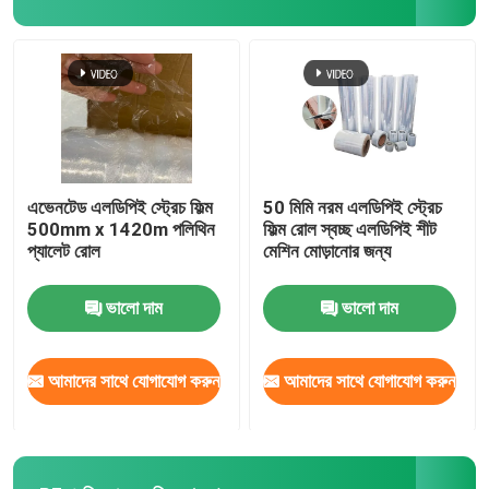
কার্টুন লিনার ব্যাগ
পলি মেইলার শিপিং ব্যাগ
আবর্জনার বাক্স লিনার
এভেনটেড এলডিপিই স্ট্রেচ ফিল্ম
50 মিমি নরম এলডিপিই স্ট্রেচ
500mm x 1420m পলিথিন
ফিল্ম রোল স্বচ্ছ এলডিপিই শীট
প্যালেট রোল
মেশিন মোড়ানোর জন্য
BOPP প্যাকেজিং টেপ
ভালো দাম
ভালো দাম
এমবেডেড বীজ কাগজ
আমাদের সাথে যোগাযোগ করুন
আমাদের সাথে যোগাযোগ করুন