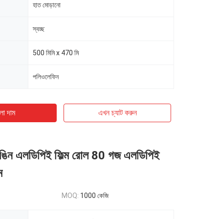
হাত মোড়ানো
স্বচ্ছ
500 মিমি x 470 মি
পলিওলেফিন
ো দাম
এখন চ্যাট করুন
ড রঙিন এলডিপিই ফিল্ম রোল 80 গজ এলডিপিই
ম
MOQ:
1000 কেজি