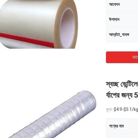
আবেদন
উপাদান
আর্দ্রতা_বাধক
ভাল
স্বচ্ছ ভেন্টি
র্যাপের জ
মূল্য:
$4.9-$5.1/k
পণ্যের নাম