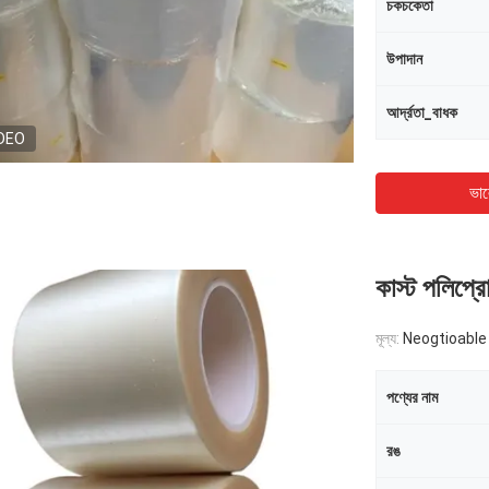
চকচকেতা
উপাদান
আর্দ্রতা_বাধক
DEO
ভাল
কাস্ট পলিপ্রো
মূল্য:
Neogtioable
পণ্যের নাম
রঙ