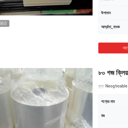
উপাদান
DEO
আর্দ্রতা_বাধক
ভাল
৮০ গজ ক্লিয়
মূল্য:
Neogtioable
পণ্যের নাম
রঙ