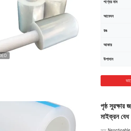
পণ্যের নাম
আবেদন
রঙ
আকার
DEO
উপাদান
ভাল
পৃষ্ঠ সুরক্ষার
মাইক্রন বেধ
মূল্য:
Neogtioable