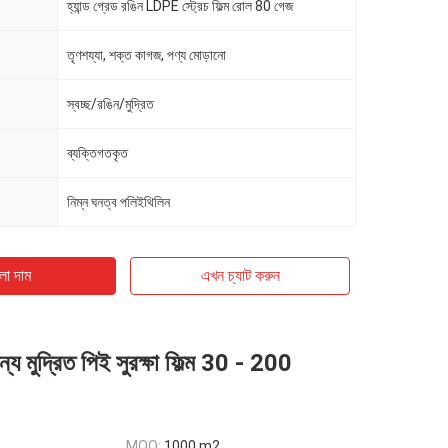
হ্যান্ড গ্রেড রঙিন LDPE স্ট্রেচ ফিল্ম রোল 80 গেজ
তৃণশয্যা, শক্ত কাগজ, পণ্য মোড়ানো
স্বচ্ছ/রঙিন/মুদ্রিত
ব্যক্তিগতকৃত
নিম্ন ঘনত্ব পলিইথিলিন
ো দাম
এখন চ্যাট করুন
 জন্য মুদ্রিত পিই সুরক্ষা ফিল্ম 30 - 200
MOQ:
1000 m2