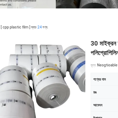
্ড [ cpp plastic film ] ম্যাচ
24
পণ্য.
30 মাইক্রন স্
পলিপ্রোপিলিন
মূল্য:
Neogtioable
পণ্যের নাম
রঙ
আবেদন