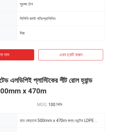
সুরক্ষা টেপ
সিপিপি কাস্ট পলিপ্রোপিলিন
উচ্চ
ো দাম
এখন চ্যাট করুন
লেটেড এলডিপিই প্লাস্টিকের শীট রোল হ্যান্ড
ন্য 500mm x 470m
g
MOQ:
100 পিসি
হাত মোড়ানো 500mm x 470m জন্য ভেন্টেড LDPE স্ট্রেচ ফিল্ম