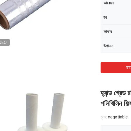
আবেদন
রঙ
আকার
DEO
উপাদান
ভাল
হ্যান্ড গ্রে
পলিথিলিন ফিল্
মূল্য:
negotiable