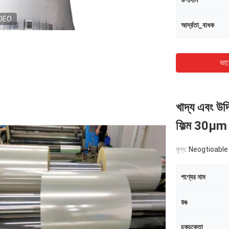
উপাদান
DEO
আর্দ্রতা_বাধক
ভাল
খাদ্য এবং উদ
ফিল্ম 30μm 
মূল্য:
Neogtioable
পণ্যের নাম
রঙ
চকচকেতা