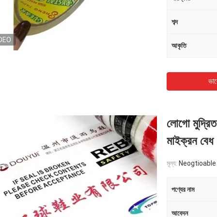
শব্দ
DEO
আকৃতি
ভাল
লোগো মুদ্রি
মাইক্রন বেধ
মূল্য:
Neogtioable
পণ্যের নাম
আবেদন