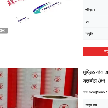
পরিষ্কার
শব্দ
DEO
আকৃতি
ভাল
মুদ্রিত লাল
সতর্কতা টেপ
মূল্য:
Neogtioable
পণ্যের নাম