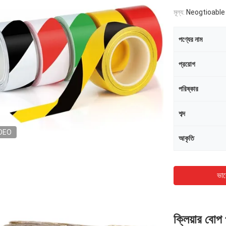
মূল্য:
Neogtioable
পণ্যের নাম
প্রয়োগ
পরিষ্কার
শব্দ
DEO
আকৃতি
ভাল
ক্লিয়ার বোপ