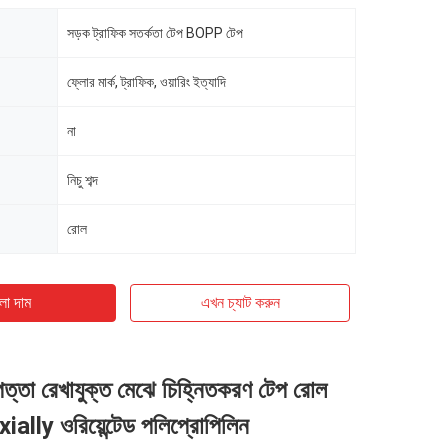
সড়ক ট্রাফিক সতর্কতা টেপ BOPP টেপ
ফ্লোর মার্ক, ট্রাফিক, ওয়ারিং ইত্যাদি
না
নিচু শব্দ
রোল
ো দাম
এখন চ্যাট করুন
ত্তা রেখাযুক্ত মেঝে চিহ্নিতকরণ টেপ রোল
lly ওরিয়েন্টেড পলিপ্রোপিলিন