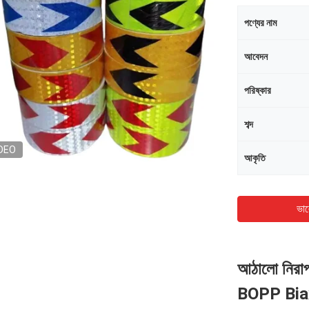
পণ্যের নাম
আবেদন
পরিষ্কার
শব্দ
DEO
আকৃতি
ভাল
আঠালো নিরাপ
BOPP Biaxia