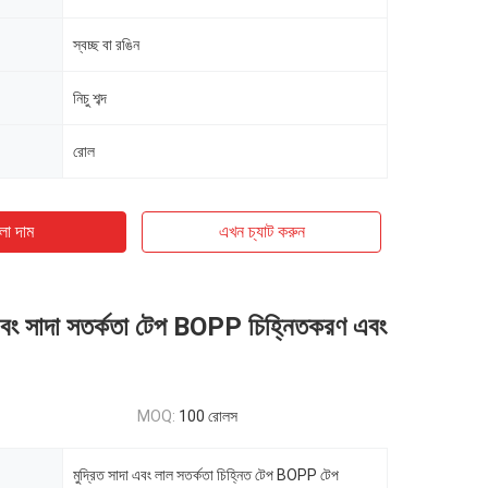
স্বচ্ছ বা রঙিন
নিচু শব্দ
রোল
ো দাম
এখন চ্যাট করুন
 এবং সাদা সতর্কতা টেপ BOPP চিহ্নিতকরণ এবং
MOQ:
100 রোলস
মুদ্রিত সাদা এবং লাল সতর্কতা চিহ্নিত টেপ BOPP টেপ