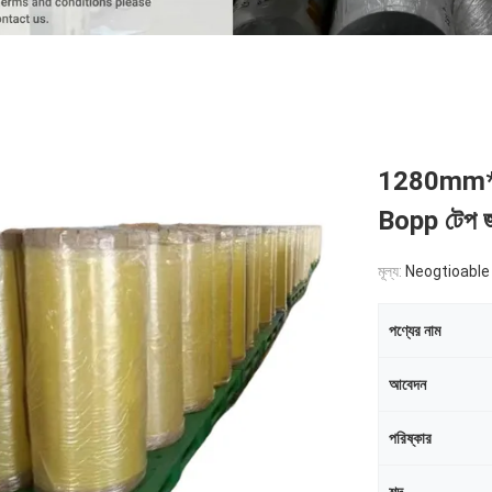
1280mm*40
Bopp টেপ জ
মূল্য:
Neogtioable
পণ্যের নাম
আবেদন
পরিষ্কার