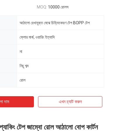
MOQ:
10000 রোলস
আঠালো রেখাযুক্ত মেঝে চিহ্নিতকরণ টেপ BOPP টেপ
ফ্লোর মার্ক, ওয়ারিং ইত্যাদি
না
নিচু শব্দ
রোল
ো দাম
এখন চ্যাট করুন
 প্যাকিং টেপ জাম্বো রোল আঠালো বোপ কার্টন