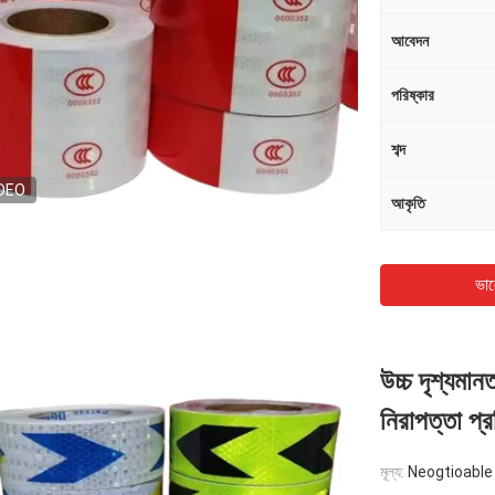
আবেদন
পরিষ্কার
শব্দ
DEO
আকৃতি
ভাল
উচ্চ দৃশ্যমা
নিরাপত্তা প্
মূল্য:
Neogtioable