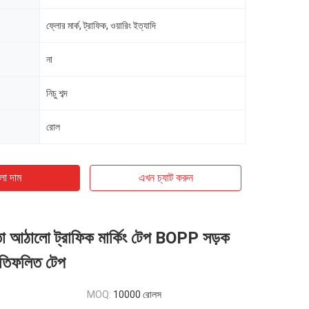
ফ্লোর মার্ক, ট্রাফিক, ওয়ারিং ইত্যাদি
না
নিচু শব্দ
রোল
ো দাম
এখন চ্যাট করুন
নতা আঠালো ট্রাফিক মার্কিং টেপ BOPP সড়ক
রতিফলিত টেপ
MOQ:
10000 রোলস