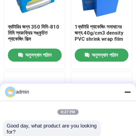
আমাদের সম্পর্কে
ব্যাটারির জন্য 350 মিমি-810
1ব্যাটারি প্যাকেজিং সমাধানের
মিমি স্বয়ংক্রিয় সঙ্কুচিত
জন্য.40g/cm3 density
কারখানা ভ্রমণ
প্যাকেজিং ফিল্ম
PVC shrink wrap film
অনুসন্ধান পাঠান
অনুসন্ধান পাঠান
মান নিয়ন্ত্রণ
উদ্ধৃতির জন্য আবেদন
admin
পিই সংকোচন আবরণ ফিল্ম
8:27 PM
POF সঙ্কুচিত মোড়ানো ফিল্ম
Good day, what product are you looking 
for?
পিভিসি সঙ্কুচিত মোড়ানো ফিল্ম
19 মাইক্রন বেধ উচ্চ গতির
স্বচ্ছ নীল পিভিসি সংকোচন