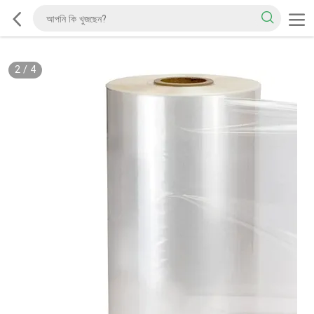
2
/
4