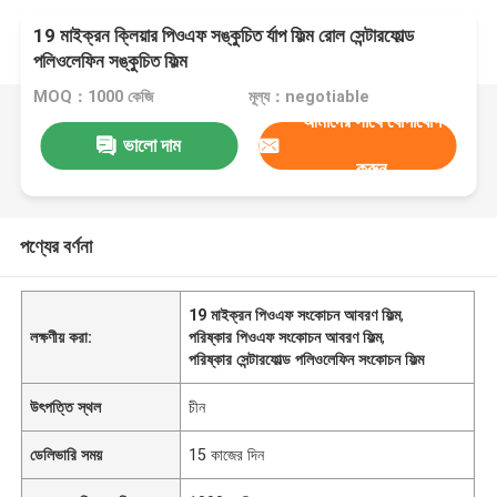
19 মাইক্রন ক্লিয়ার পিওএফ সঙ্কুচিত র্যাপ ফিল্ম রোল সেন্টারফোল্ড
পলিওলেফিন সঙ্কুচিত ফিল্ম
MOQ：1000 কেজি
মূল্য：negotiable
আমাদের সাথে যোগাযোগ
ভালো দাম
করুন
পণ্যের বর্ণনা
19 মাইক্রন পিওএফ সংকোচন আবরণ ফিল্ম
,
লক্ষণীয় করা:
পরিষ্কার পিওএফ সংকোচন আবরণ ফিল্ম
,
পরিষ্কার সেন্টারফোল্ড পলিওলেফিন সংকোচন ফিল্ম
উৎপত্তি স্থল
চীন
ডেলিভারি সময়
15 কাজের দিন