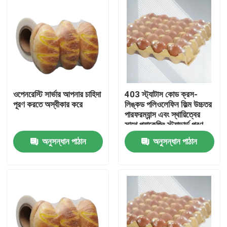
ওপেনরেস্টি সার্ভার আপনার চাহিদা
403 স্ট্যাটাস কোড ক্রস-
পূরণ করতে অস্বীকার করে
লিঙ্কড পলিওলেফিন ফিল্ম উচ্চতর
পারফরম্যান্স এবং স্থায়িত্বের
সাথে প্যাকেজিং স্ট্যান্ডার্ড পূরণ
করে
অনুসন্ধান পাঠান
অনুসন্ধান পাঠান
বাড়ি
পণ্য
ভিডিও