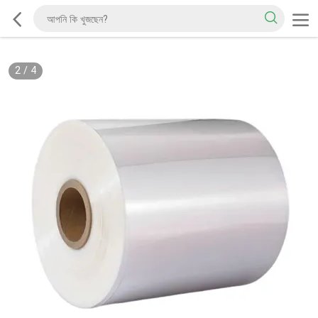
2
/
4